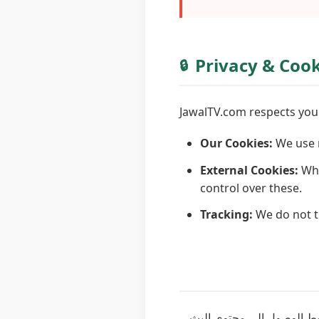
Privacy & Cook
🔒
JawalTV.com respects your
Our Cookies:
We use m
External Cookies:
Whe
control over these.
Tracking:
We do not tr
بسيط الوصول إلى محتوى البث