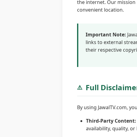
the internet. Our mission 
convenient location.
Important Note:
Jawa
links to external str
their respective copyr
Full Disclaimer
⚠️
By using JawalTV.com, yo
Third-Party Content:
availability, quality, or 