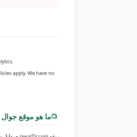
ytics.
licies apply. We have no
ما هو موقع جوال
📺
موقع JawalTV.com هو
دليل ب