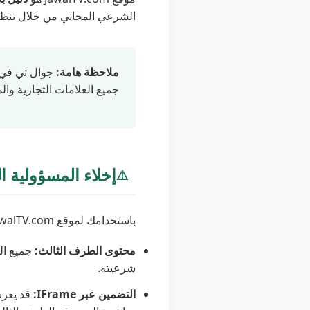
الشرعي المجاني من خلال تنظ.
ملاحظة هامة:
جوال تي في.
جميع العلامات التجارية وا.
إخلاء المسؤولية ا
⚠️
باستخدامك لموقع JawalTV.com، فإنك تقر وتوافق على الشروط التالية:
محتوى الطرف الثالث:
جميع ال
شرعيته.
التضمين عبر IFrame: