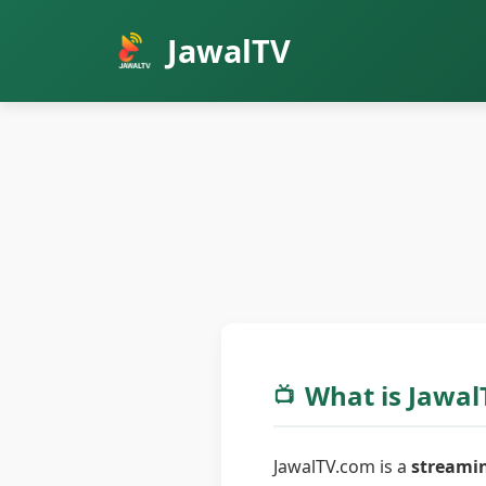
JawalTV
What is Jawal
📺
JawalTV.com is a
streamin