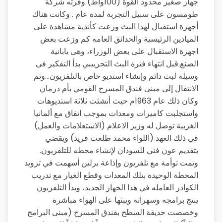
جهاز صغير محدود القوة (100واط) وفرته شركة
طومسون على سبيل التجربة لمدة عام . وكانت هناك
أجهزة استقبال لهذا البث وزعت كأندية مشاهدة على
الميادين الرئيسية والحدائق العامه كم وزعت بعض
اجهزة الاستقبال على بعض الوزراء، وهى يابانية
الصنع.قبل انتهاء فترة البث التجرييبي بدأ التفكير في
وسيلة لبث دائم وإنشاء استديو خاص بالتلفزيون…وتم
الانتقال إلى مبنى فندق المسرح القومي بأم درمان
وكان ذلك عام 1963م حيث أنشئت ثلاثة استديوهات
واستجلبت كاميرات ومعدات بموجب اتفاق مع ألمانيا
الغربية توصل له وزير الاعلام (الاستعلامات والعمل)
في ذلك العهد (اللواء محمد طلعت فريد) ويقضي
بتقديم عون فني للسودان لإنشاء محطه للتلفزيون.
وتمت توأمة مع تلفزيون وإذاعة برلين أسهمت في تزويد
المحطة الوحيدة بتلك المعدات وقطع الغيار مع تدريب
الكوادر العامله في هذا الجهاز الجديد، وبدأ التلفزيون
ينتج برامجه وسهراته ويبثها على الهواء مباشرة
وخصصت حديقة السطح بفندق المسرح (مبنى البرامج