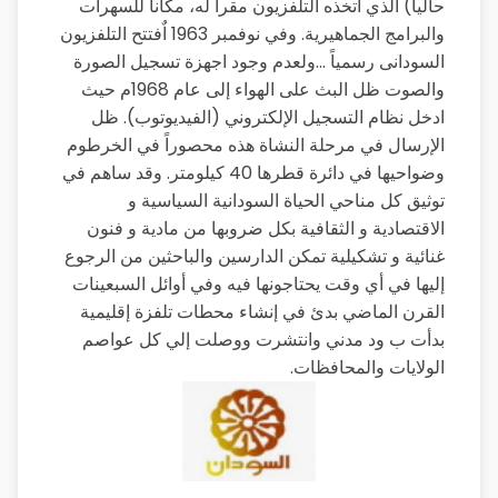
حالياً) الذي اتخذه التلفزيون مقراً له، مكاناً للسهرات
والبرامج الجماهيرية. وفي نوفمبر 1963 اٌفتتح التلفزيون
السودانى رسمياً …ولعدم وجود اجهزة تسجيل الصورة
والصوت ظل البث على الهواء إلى عام 1968م حيث
ادخل نظام التسجيل الإلكتروني (الفيديوتوب). ظل
الإرسال في مرحلة النشاة هذه محصوراً في الخرطوم
وضواحيها في دائرة قطرها 40 كيلومتر. وقد ساهم في
توثيق كل مناحي الحياة السودانية السياسية و
الاقتصادية و الثقافية بكل ضروبها من مادية و فنون
غنائية و تشكيلية تمكن الدارسين والباحثين من الرجوع
إليها في أي وقت يحتاجونها فيه وفي أوائل السبعينات
القرن الماضي بدئ في إنشاء محطات تلفزة إقليمية
بدأت ب ود مدني وانتشرت ووصلت إلي كل عواصم
الولايات والمحافظات.