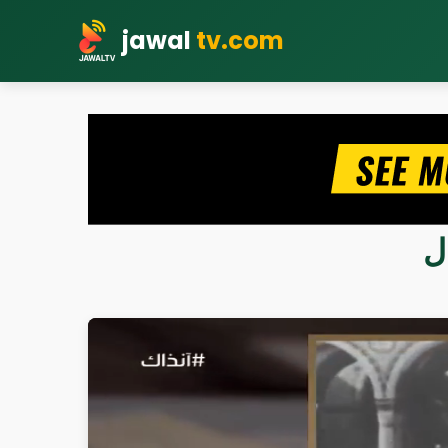
jawal
tv.com
ل