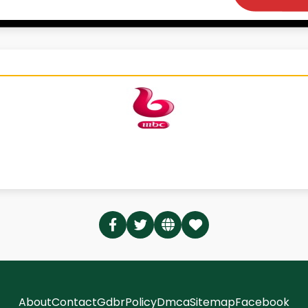
About
Contact
Gdbr
Policy
Dmca
Sitemap
Facebook