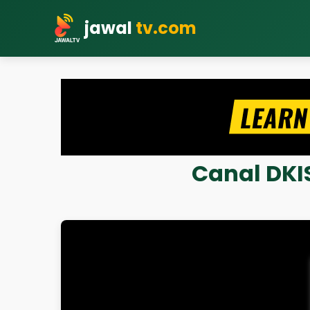
jawal
tv.com
Canal DKIS