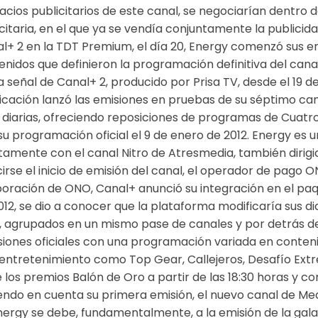
ios publicitarios de este canal, se negociarían dentro d
taria, en el que ya se vendía conjuntamente la publicidad
nal+ 2 en la TDT Premium, el día 20, Energy comenzó sus e
enidos que definieron la programación definitiva del canal
señal de Canal+ 2, producido por Prisa TV, desde el 19 de
cación lanzó las emisiones en pruebas de su séptimo can
 diarias, ofreciendo reposiciones de programas de Cuatr
su programación oficial el 9 de enero de 2012. Energy es un
tamente con el canal Nitro de Atresmedia, también dirigi
irse el inicio de emisión del canal, el operador de pago O
poración de ONO, Canal+ anunció su integración en el paq
2, se dio a conocer que la plataforma modificaría sus di
5, agrupados en un mismo pase de canales y por detrás de l
siones oficiales con una programación variada en conteni
entretenimiento como Top Gear, Callejeros, Desafío Ext
 los premios Balón de Oro a partir de las 18:30 horas y 
iendo en cuenta su primera emisión, el nuevo canal de Me
ergy se debe, fundamentalmente, a la emisión de la gala 