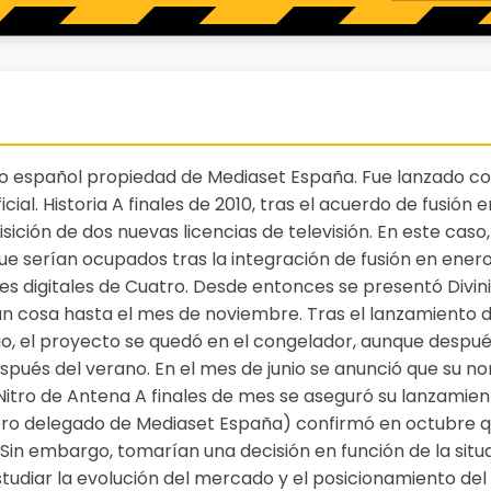
rto español propiedad de Mediaset España. Fue lanzado c
icial. Historia A finales de 2010, tras el acuerdo de fusión
isición de dos nuevas licencias de televisión. En este caso
e serían ocupados tras la integración de fusión en enero 
s digitales de Cuatro. Desde entonces se presentó Divinit
ran cosa hasta el mes de noviembre. Tras el lanzamiento 
io, el proyecto se quedó en el congelador, aunque despué
pués del verano. En el mes de junio se anunció que su no
itro de Antena A finales de mes se aseguró su lanzamien
ejero delegado de Mediaset España) confirmó en octubre q
in embargo, tomarían una decisión en función de la situ
udiar la evolución del mercado y el posicionamiento del