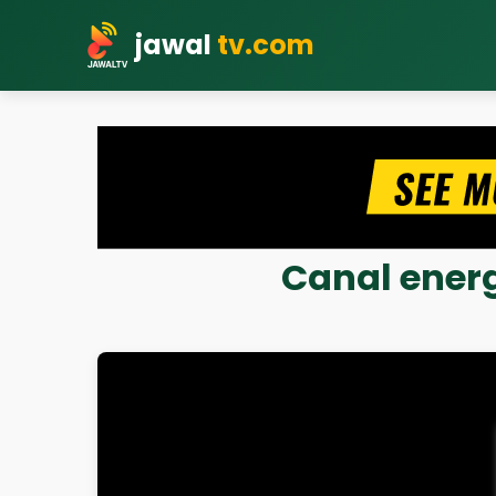
jawal
tv.com
Canal energ