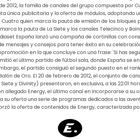
 de 2012, la familia de canales del grupo compuesta por Cu
ta única publicitaria y la oferta de módulos, adoptando 
Cuatro quien marca la pauta de emisión de los bloques p
ón marca la pauta de La Siete y los canales Telecinco y Boi
diaset España lanzó una campaña de cortinillas con conse
e mensajes y consejos para tener éxito en su celebració
promoción en la que concluye con una frase: 'Si has segui
mitió el último partido de fútbol sala, donde España se enf
mbargo, el partido consiguió el segundo puesto en el rank
Balón de Oro. El 20 de febrero de 2012, el conjunto de ca
 Siete y Divinity) presentaron, en exclusiva, a las 22:01 
ién allegado Energy, el último canal en incorporarse a su 
ir a su oferta una serie de programas dedicados a las avent
rzó la oferta de contenidos de Energy, caracterizada por