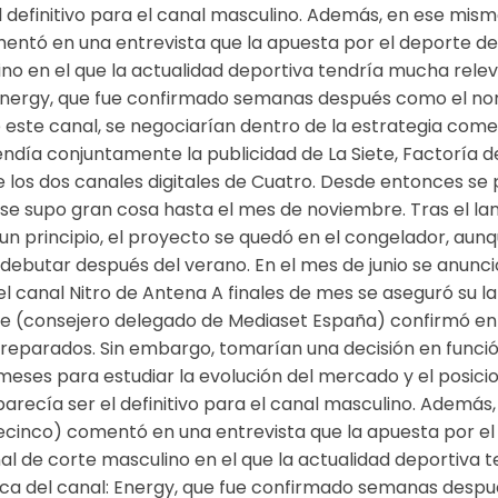
 el definitivo para el canal masculino. Además, en ese mi
entó en una entrevista que la apuesta por el deporte de
no en el que la actualidad deportiva tendría mucha rele
 Energy, que fue confirmado semanas después como el no
e este canal, se negociarían dentro de la estrategia come
endía conjuntamente la publicidad de La Siete, Factoría de 
 los dos canales digitales de Cuatro. Desde entonces se pre
o se supo gran cosa hasta el mes de noviembre. Tras el l
un principio, el proyecto se quedó en el congelador, au
e debutar después del verano. En el mes de junio se anunc
l canal Nitro de Antena A finales de mes se aseguró su l
sile (consejero delegado de Mediaset España) confirmó 
reparados. Sin embargo, tomarían una decisión en función
eses para estudiar la evolución del mercado y el posici
 parecía ser el definitivo para el canal masculino. Adem
lecinco) comentó en una entrevista que la apuesta por el
l de corte masculino en el que la actualidad deportiva t
ca del canal: Energy, que fue confirmado semanas despué